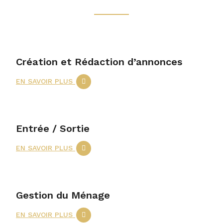
livret d’accueil.
important pour les voyageurs qui noteront votre
bien.
Création et Rédaction d’annonces
EN SAVOIR PLUS
Entrée / Sortie
EN SAVOIR PLUS
Gestion du Ménage
EN SAVOIR PLUS