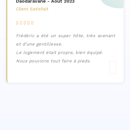
René - juillet 2023
Client Satisfait
Très bon accueil sympathique et
chaleureux de Fréderic, celui-ci est aux
petits soins.
Le logement refait à neuf est fidèle aux
photos, très bien situé et super calme. On
oublie la voiture le temps du séjour, tout
est à quelques minutes à pied, plage,
marché, centre-ville…..
Superbe séjour que nous renouvellerons
avec plaisir.
Nous recommandons vivement cette
location ! Merci à Frédéric