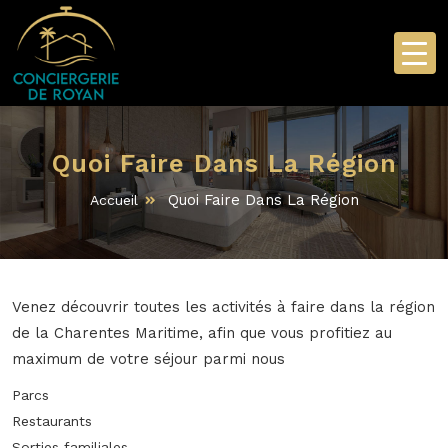
Quoi Faire Dans La Région
Quoi Faire Dans La Région
Accueil
Venez découvrir toutes les activités à faire dans la région
de la Charentes Maritime, afin que vous profitiez au
maximum de votre séjour parmi nous
Parcs
Restaurants
Sorties familiales